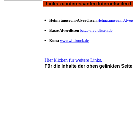
Links zu
interessanten Internetseiten
L
Heimatmuseum-Alverdissen
Heimatmuseum.Alverd
Batze Alverdissen
batze-alverdissen.de
Kunst
www.wittbrock.de
Hier klicken für weitere Links.
Für die Inhalte der oben gelinkten Sei